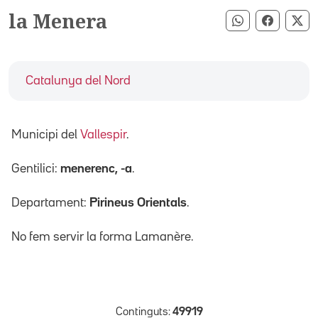
la Menera
Compartir pe
Compart
Co
Catalunya del Nord
Municipi del
Vallespir
.
Gentilici:
menerenc, -a
.
Departament:
Pirineus Orientals
.
No fem servir la forma Lamanère.
Continguts:
49919