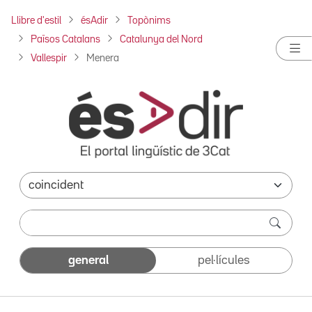
Llibre d'estil
ésAdir
Topònims
Països Catalans
Catalunya del Nord
Vallespir
Menera
general
pel·lícules