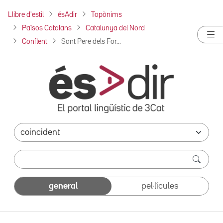
Llibre d'estil
ésAdir
Topònims
Països Catalans
Catalunya del Nord
Conflent
Sant Pere dels For...
general
pel·lícules