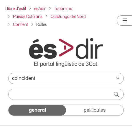
Llibre d'estil
ésAdir
Topònims
Països Catalans
Catalunya del Nord
Conflent
Ralleu
general
pel·lícules