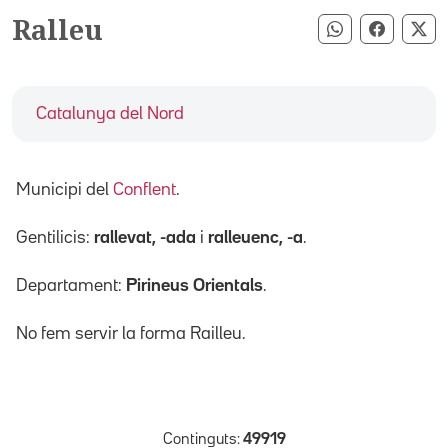
Ralleu
Compartir pe
Compart
Co
Catalunya del Nord
Municipi del
Conflent
.
Gentilicis:
rallevat, -ada
i
ralleuenc, -a
.
Departament:
Pirineus Orientals
.
No fem servir la forma Railleu.
Continguts:
49919