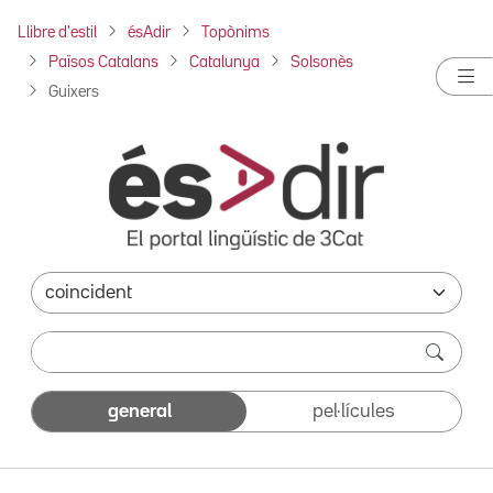
Llibre d'estil
ésAdir
Topònims
Països Catalans
Catalunya
Solsonès
Guixers
general
pel·lícules