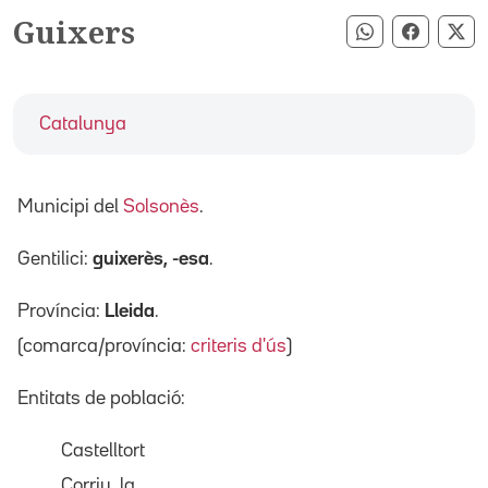
Guixers
Compartir pe
Compart
Co
Catalunya
Municipi del
Solsonès
.
Gentilici:
guixerès, -esa
.
Província:
Lleida
.
(comarca/província:
criteris d'ús
)
Entitats de població:
Castelltort
Corriu, la