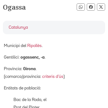
Ogassa
Compartir pe
Compart
Co
Catalunya
Municipi del
Ripollès
.
Gentilici:
ogassenc, -a
.
Província:
Girona
.
(comarca/província:
criteris d'ús
)
Entitats de població:
Bac de la Roda, el
Prat del Pinter