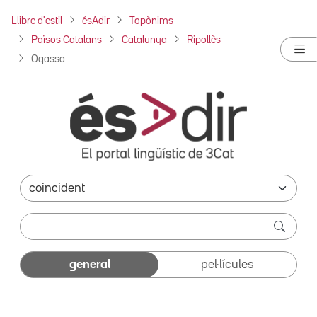
Llibre d'estil
ésAdir
Topònims
Països Catalans
Catalunya
Ripollès
Ogassa
general
pel·lícules