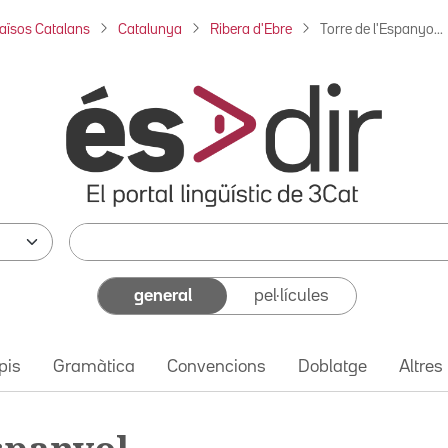
aïsos Catalans
Catalunya
Ribera d'Ebre
Torre de l'Espanyo...
general
pel·lícules
pis
Gramàtica
Convencions
Doblatge
Altres