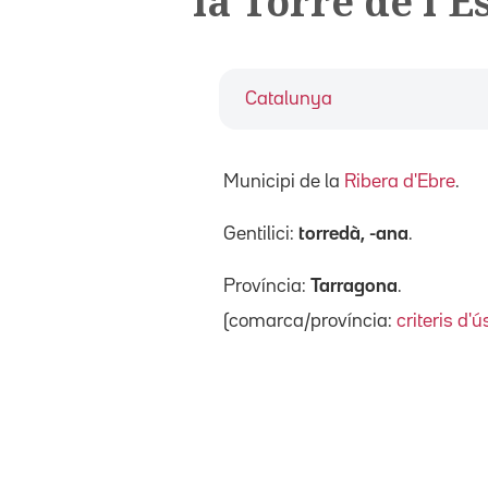
la Torre de l'
Catalunya
Municipi de la
Ribera d'Ebre
.
Gentilici:
torredà, -ana
.
Província:
Tarragona
.
(comarca/província:
criteris d'ú