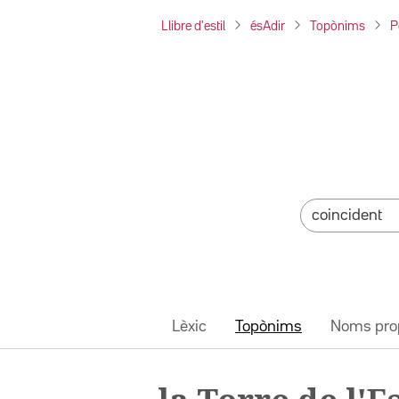
Llibre d'estil
ésAdir
Topònims
P
Lèxic
Topònims
Noms pro