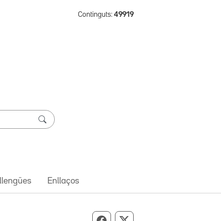
Continguts:
49919
 llengües
Enllaços