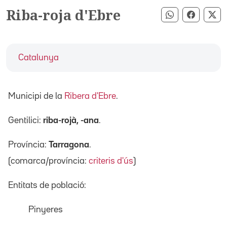
Riba-roja d'Ebre
Compartir pe
Compart
Co
Catalunya
Municipi de la
Ribera d'Ebre
.
Gentilici:
riba-rojà, -ana
.
Província:
Tarragona
.
(comarca/província:
criteris d'ús
)
Entitats de població:
Pinyeres