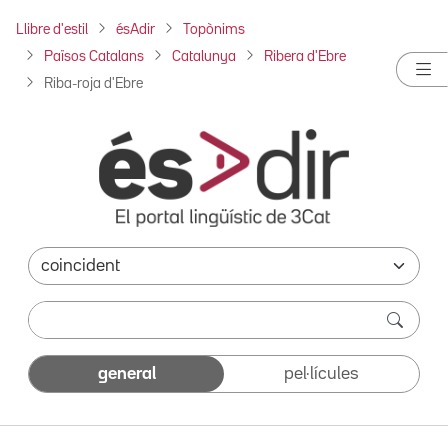
Llibre d'estil
ésAdir
Topònims
Països Catalans
Catalunya
Ribera d'Ebre
Riba-roja d'Ebre
general
pel·lícules