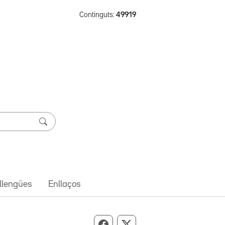
Continguts:
49919
 llengües
Enllaços