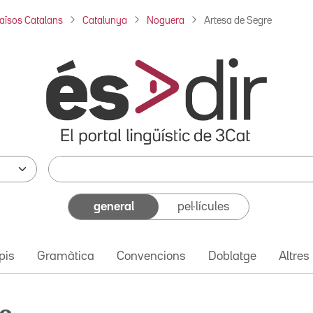
aïsos Catalans
Catalunya
Noguera
Artesa de Segre
general
pel·lícules
pis
Gramàtica
Convencions
Doblatge
Altres