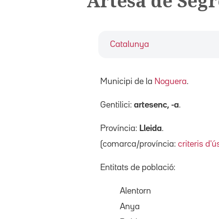
Artesa de Segr
Catalunya
Municipi de la
Noguera
.
Gentilici:
artesenc, -a
.
Província:
Lleida
.
(comarca/província:
criteris d'ú
Entitats de població:
Alentorn
Anya