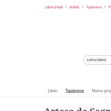
Llibre d'estil
ésAdir
Topònims
P
Lèxic
Topònims
Noms pro