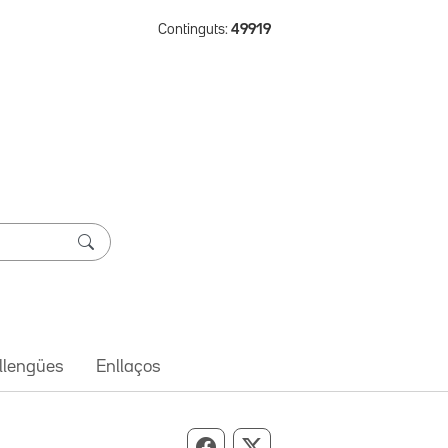
Continguts:
49919
 llengües
Enllaços