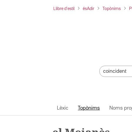
Llibre d'estil
ésAdir
Topònims
P
Lèxic
Topònims
Noms pro