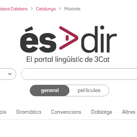
aïsos Catalans
Catalunya
Moianès
general
pel·lícules
pis
Gramàtica
Convencions
Doblatge
Altres