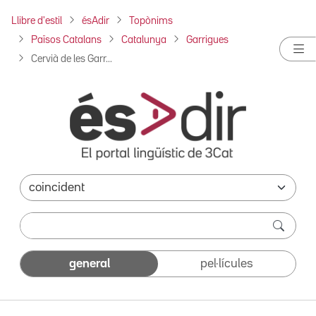
Llibre d'estil
ésAdir
Topònims
Països Catalans
Catalunya
Garrigues
Cervià de les Garr...
general
pel·lícules