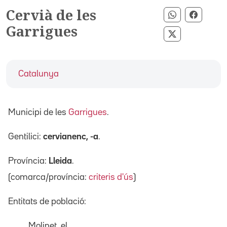
Cervià de les
Compartir p
Compar
Garrigues
Compartir pe
Catalunya
Municipi de les
Garrigues
.
Gentilici:
cervianenc, -a
.
Província:
Lleida
.
(comarca/província:
criteris d'ús
)
Entitats de població:
Molinet, el