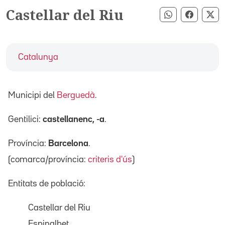
Castellar del Riu
Compartir pe
Compart
Co
Catalunya
Municipi del
Berguedà
.
Gentilici:
castellanenc, -a
.
Província:
Barcelona
.
(comarca/província:
criteris d'ús
)
Entitats de població:
Castellar del Riu
Espinalbet