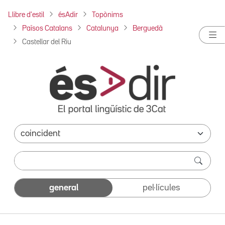
Llibre d'estil
ésAdir
Topònims
Països Catalans
Catalunya
Berguedà
Castellar del Riu
general
pel·lícules