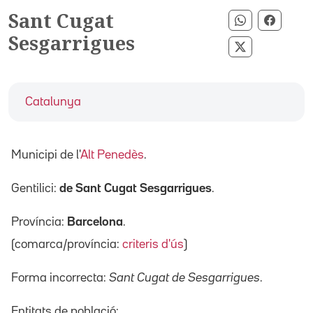
Sant Cugat
Compartir p
Compar
Sesgarrigues
Compartir pe
Catalunya
Municipi de l'
Alt Penedès
.
Gentilici:
de Sant Cugat Sesgarrigues
.
Província:
Barcelona
.
(comarca/província:
criteris d'ús
)
Forma incorrecta:
Sant Cugat de Sesgarrigues
.
Entitats de població: