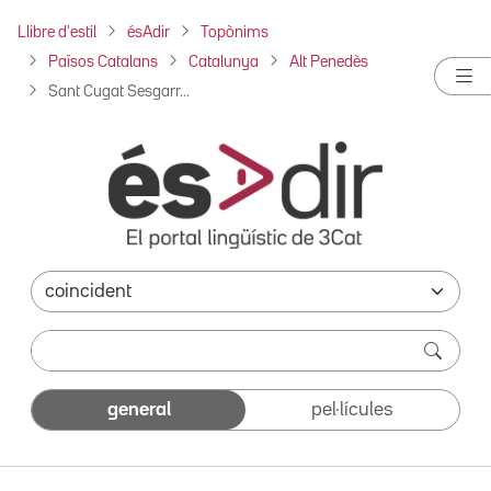
Llibre d'estil
ésAdir
Topònims
Països Catalans
Catalunya
Alt Penedès
Sant Cugat Sesgarr...
general
pel·lícules