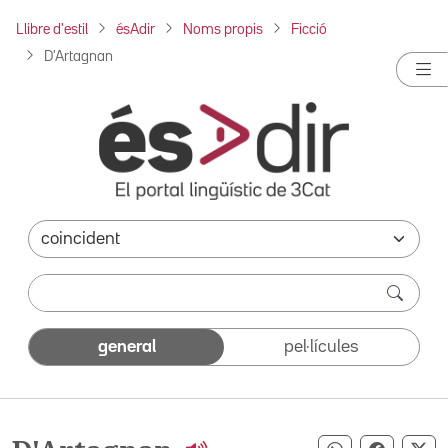
Llibre d'estil
ésAdir
Noms propis
Ficció
D'Artagnan
general
pel·lícules