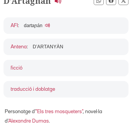
D'Artagnan
Compartir pe
Compart
Co
dartaɲán
AFI
:
D'ARTANYÀN
Antena
:
ficció
traducció i doblatge
Personatge d'
"Els tres mosqueters"
, novel·la
d'
Alexandre Dumas
.