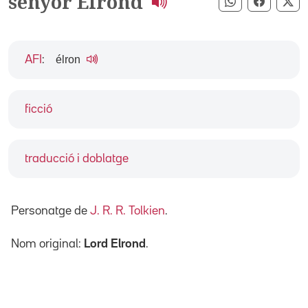
senyor Élrond
Compartir pe
Compart
Co
élron
AFI
:
ficció
traducció i doblatge
Personatge de
J. R. R. Tolkien
.
Nom original:
Lord Elrond
.