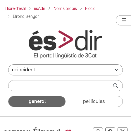
Llibre d'estil
ésAdir
Noms propis
Ficció
Élrond, senyor
general
pel·lícules