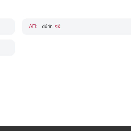
dúɾin
AFI
: