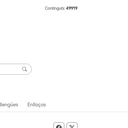
Continguts:
49919
 llengües
Enllaços