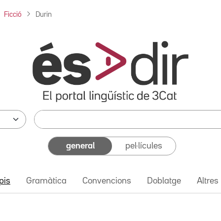
Ficció
Durin
general
pel·lícules
pis
Gramàtica
Convencions
Doblatge
Altres