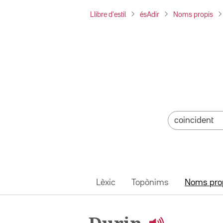
Llibre d'estil
ésAdir
Noms propis
Lèxic
Topònims
Noms pro