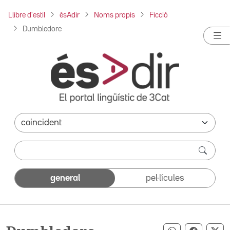
Llibre d'estil
ésAdir
Noms propis
Ficció
Dumbledore
general
pel·lícules