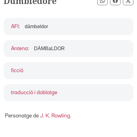
Dumbledore
Compartir pe
Compart
Co
dámbəldor
AFI
:
DÀMBaLDOR
Antena
:
ficció
traducció i doblatge
Personatge de
J. K. Rowling
.