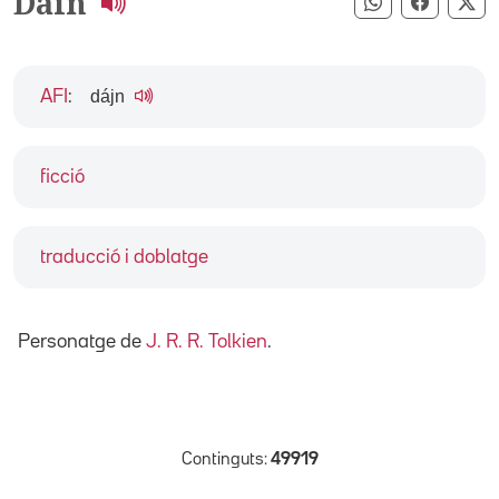
Dain
Compartir pe
Compart
Co
dájn
AFI
:
ficció
traducció i doblatge
Personatge de
J. R. R. Tolkien
.
Continguts:
49919