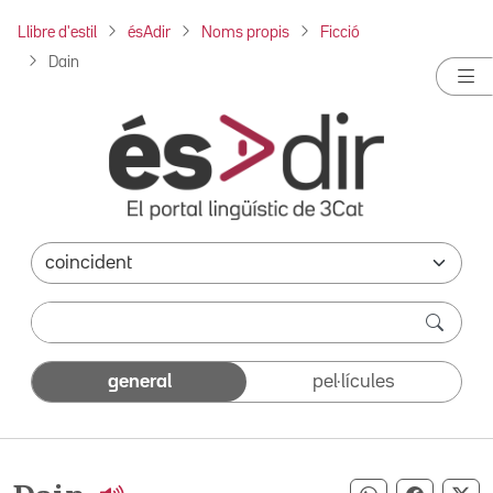
Llibre d'estil
ésAdir
Noms propis
Ficció
Dain
general
pel·lícules