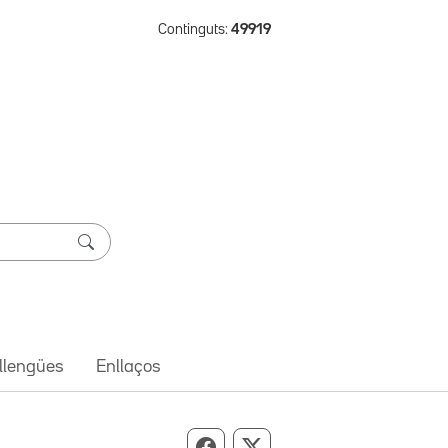
Continguts:
49919
 llengües
Enllaços