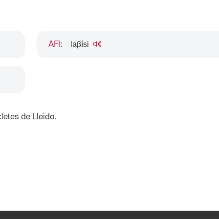
laβísi
AFI
:
letes de Lleida.