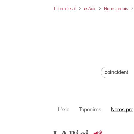
Llibre d'estil
ésAdir
Noms propis
Lèxic
Topònims
Noms pro