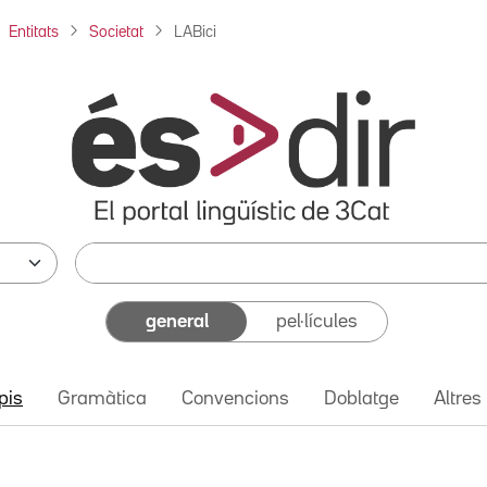
Entitats
Societat
LABici
general
pel·lícules
pis
Gramàtica
Convencions
Doblatge
Altres