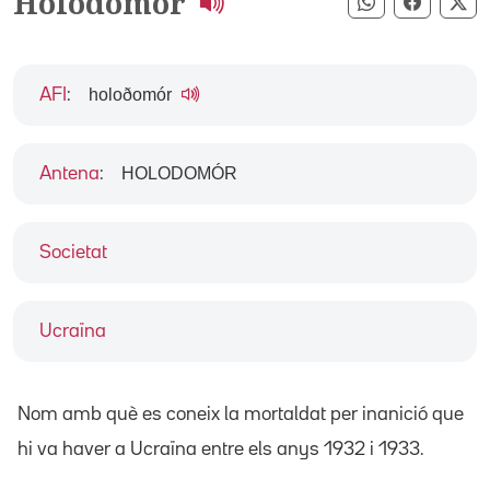
Holodomor
Compartir pe
Compart
Co
holoðomór
AFI
:
HOLODOMÓR
Antena
:
Societat
Ucraïna
Nom amb què es coneix la mortaldat per inanició que
hi va haver a Ucraïna entre els anys 1932 i 1933.