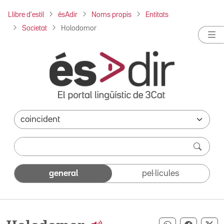
Llibre d'estil
ésAdir
Noms propis
Entitats
Societat
Holodomor
general
pel·lícules