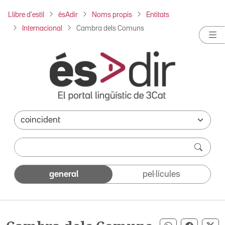
Llibre d'estil
ésAdir
Noms propis
Entitats
Internacional
Cambra dels Comuns
general
pel·lícules