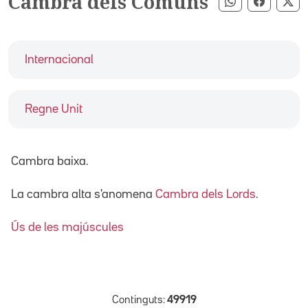
Cambra dels Comuns
Compartir pe
Compart
Co
Internacional
Regne Unit
Cambra baixa.
La cambra alta s'anomena
Cambra dels Lords
.
Ús de les majúscules
Continguts:
49919