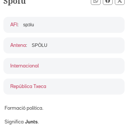
Spolu
Compartir pe
Compart
Co
spɔ́lu
AFI
:
SPÒLU
Antena
:
Internacional
República Txeca
Formació política.
Significa
Junts
.