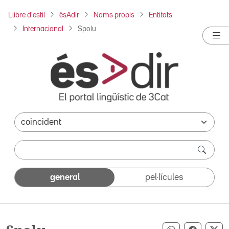
Llibre d'estil
ésAdir
Noms propis
Entitats
Internacional
Spolu
general
pel·lícules