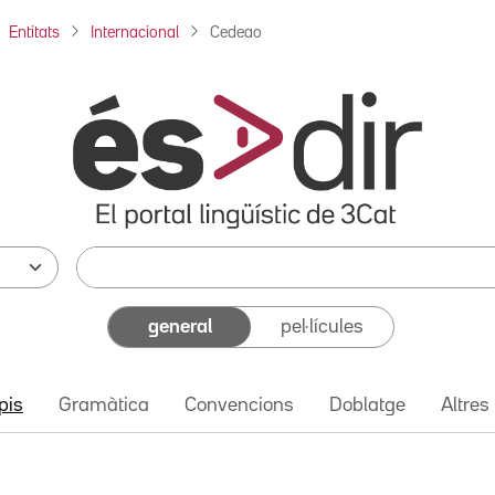
Entitats
Internacional
Cedeao
general
pel·lícules
pis
Gramàtica
Convencions
Doblatge
Altres