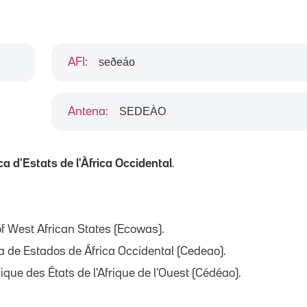
seðeáo
AFI
:
SEDEÀO
Antena
:
 d'Estats de l'Àfrica Occidental
.
 West African States (Ecowas).
de Estados de África Occidental (Cedeao).
 des États de l'Afrique de l'Ouest (Cédéao).