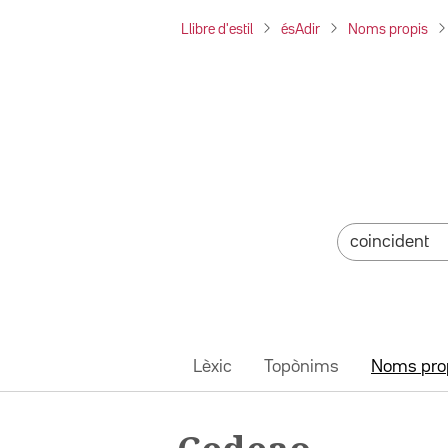
Llibre d'estil
ésAdir
Noms propis
Lèxic
Topònims
Noms pro