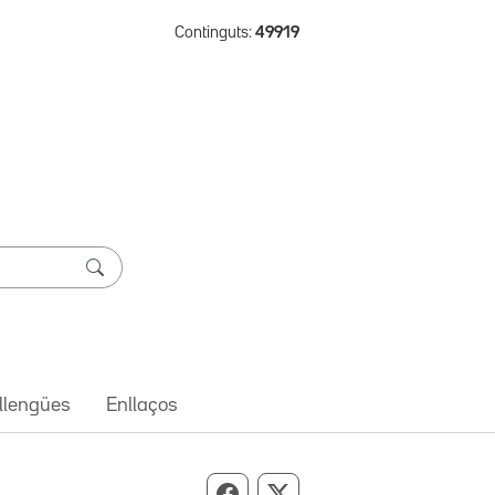
Continguts:
49919
 llengües
Enllaços