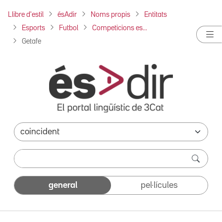
Llibre d'estil
ésAdir
Noms propis
Entitats
Esports
Futbol
Competicions es...
Getafe
general
pel·lícules