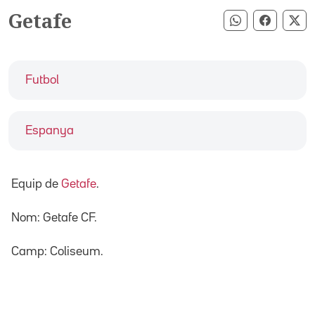
Getafe
Compartir pe
Compart
Co
Futbol
Espanya
Equip de
Getafe
.
Nom: Getafe CF.
Camp: Coliseum.