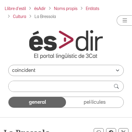
Llibre d'estil
ésAdir
Noms propis
Entitats
Cultura
La Bressola
general
pel·lícules