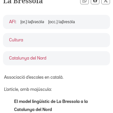
La Bressola
Compartir pe
Compart
Co
[or.] ləβɾəsɔ́lə
[occ.] laβɾesɔ́la
AFI
:
Cultura
Catalunya del Nord
Associació d'escoles en català.
L'article, amb majúscula:
El model lingüístic de La Bressola a la
Catalunya del Nord