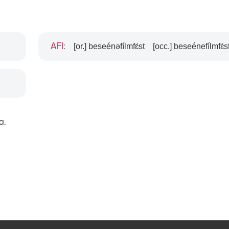
[or.] beseénəfílmfɛ́st
[occ.] beseénefílmfɛ́s
AFI
:
a.