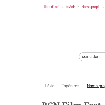
Llibre d'estil
ésAdir
Noms propis
Lèxic
Topònims
Noms pro