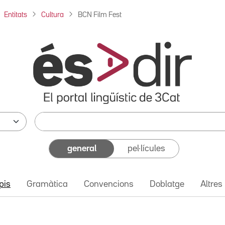
Entitats
Cultura
BCN Film Fest
general
pel·lícules
pis
Gramàtica
Convencions
Doblatge
Altres