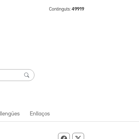
Continguts:
49919
 llengües
Enllaços