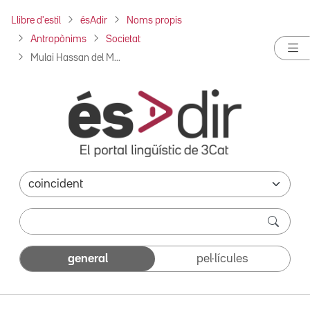
Llibre d'estil
ésAdir
Noms propis
Antropònims
Societat
Mulai Hassan del M...
general
pel·lícules