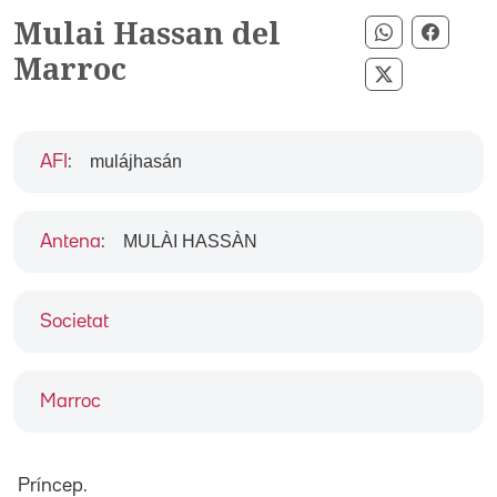
Mulai Hassan del
Compartir 
Compar
Marroc
Compartir p
mulájhasán
AFI
:
MULÀI HASSÀN
Antena
:
Societat
Marroc
Príncep.