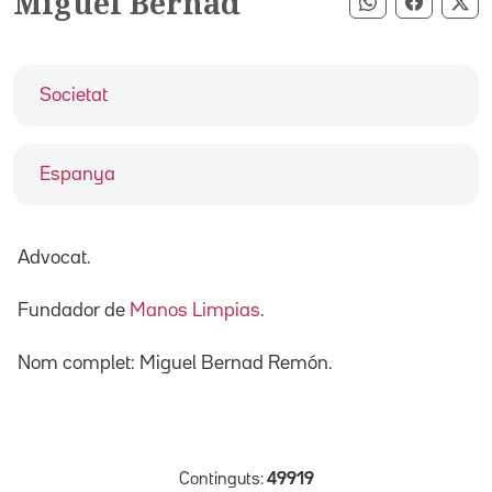
Miguel Bernad
Compartir pe
Compart
Co
Societat
Espanya
Advocat.
Fundador de
Manos Limpias
.
Nom complet: Miguel Bernad Remón.
Continguts:
49919