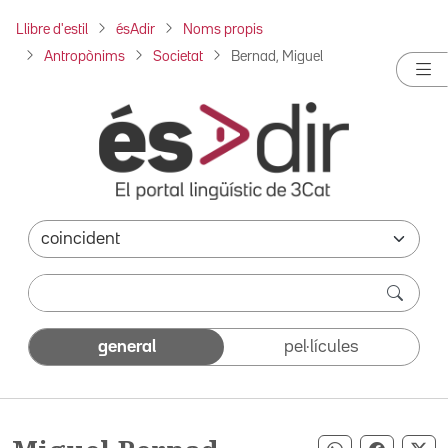
Llibre d'estil
ésAdir
Noms propis
Antropònims
Societat
Bernad, Miguel
general
pel·lícules