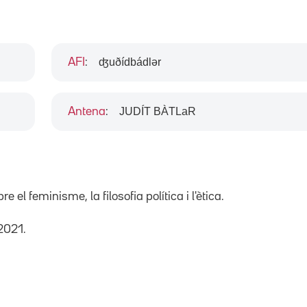
ʤuðídbádlər
AFI
:
JUDÍT BÀTLaR
Antena
:
e el feminisme, la filosofia política i l'ètica.
2021.