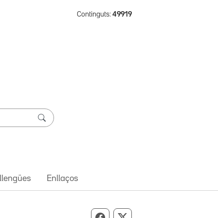
Continguts:
49919
 llengües
Enllaços