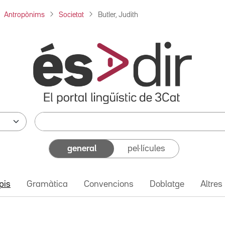
Antropònims
Societat
Butler, Judith
general
pel·lícules
pis
Gramàtica
Convencions
Doblatge
Altres