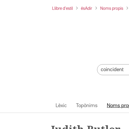
Llibre d'estil
ésAdir
Noms propis
Lèxic
Topònims
Noms pro