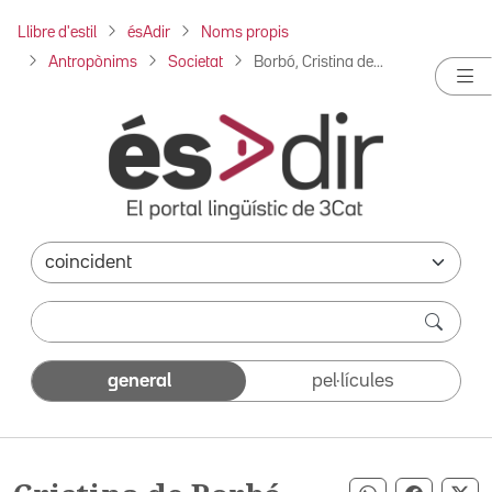
Llibre d'estil
ésAdir
Noms propis
Antropònims
Societat
Borbó, Cristina de...
general
pel·lícules