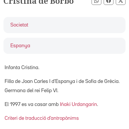
Cristina de Borbó
Compartir pe
Compart
Co
Societat
Espanya
Infanta Cristina.
Filla de Joan Carles I d'Espanya i de Sofia de Grècia.
Germana del rei Felip VI.
El 1997 es va casar amb
Iñaki Urdangarin
.
Criteri de traducció d'antropònims