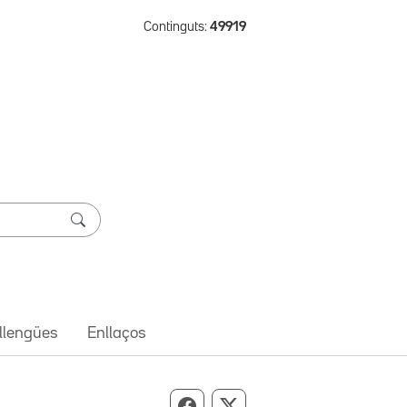
Continguts:
49919
 llengües
Enllaços