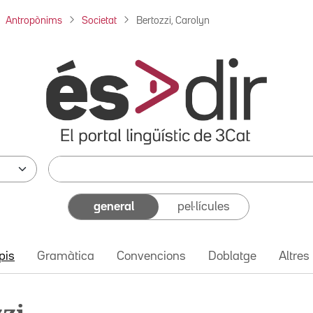
Antropònims
Societat
Bertozzi, Carolyn
general
pel·lícules
pis
Gramàtica
Convencions
Doblatge
Altres