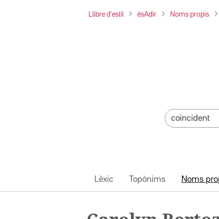
Llibre d'estil
ésAdir
Noms propis
Lèxic
Topònims
Noms pro