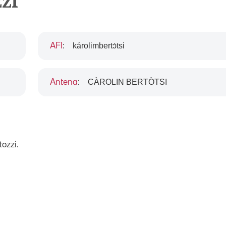
zi
káɾolimbertɔ́tsi
AFI
:
CÀROLIN BERTÒTSI
Antena
:
ozzi.