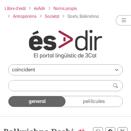
Llibre d'estil
ésAdir
Noms propis
Antropònims
Societat
Doshi, Balkrishna
general
pel·lícules