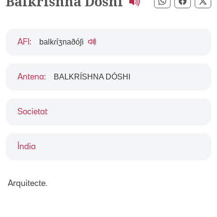
Balkrishna Doshi
Compartir pe
Compart
Co
balkɾíʒnaðóʃi
AFI
:
BALKRÍSHNA DÓSHI
Antena
:
Societat
Índia
Arquitecte.