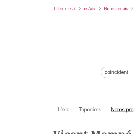
Llibre d'estil
ésAdir
Noms propis
Lèxic
Topònims
Noms pro