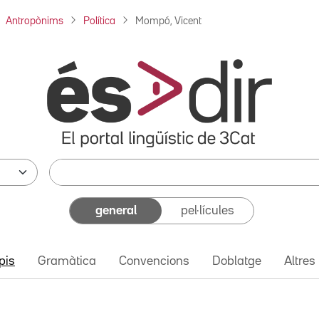
Antropònims
Política
Mompó, Vicent
general
pel·lícules
pis
Gramàtica
Convencions
Doblatge
Altres