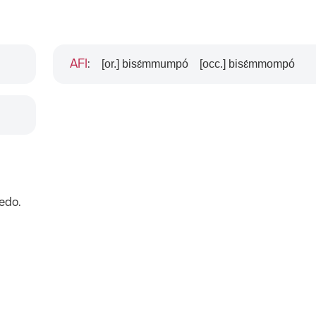
[or.] bisɛ́mmumpó
[occ.] bisɛ́mmompó
AFI
:
edo.