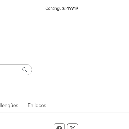
Continguts:
49919
 llengües
Enllaços