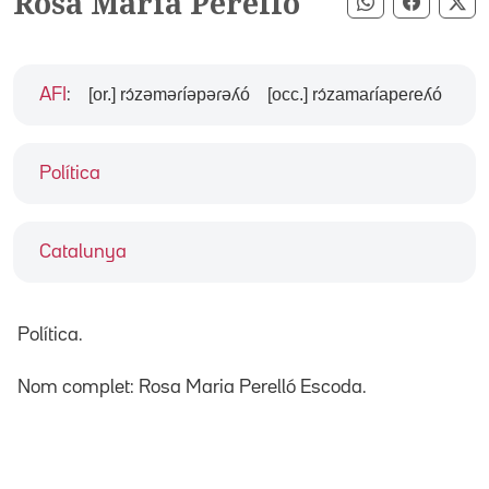
Rosa Maria Perelló
Compartir pe
Compart
Co
[or.] rɔ́zəməɾíəpəɾəʎó
[occ.] rɔ́zamaɾíapeɾeʎó
AFI
:
Política
Catalunya
Política.
Nom complet: Rosa Maria Perelló Escoda.