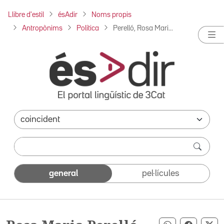
Llibre d'estil
ésAdir
Noms propis
Antropònims
Política
Perelló, Rosa Mari...
general
pel·lícules