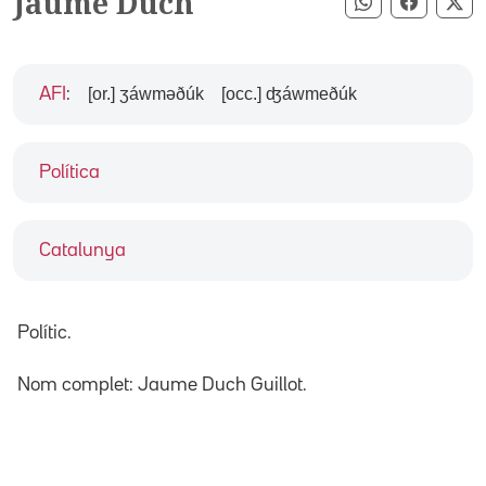
Jaume Duch
Compartir pe
Compart
Co
[or.] ʒáwməðúk
[occ.] ʤáwmeðúk
AFI
:
Política
Catalunya
Polític.
Nom complet: Jaume Duch Guillot.