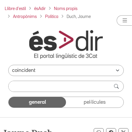
Llibre d'estil
ésAdir
Noms propis
Antropònims
Política
Duch, Jaume
general
pel·lícules