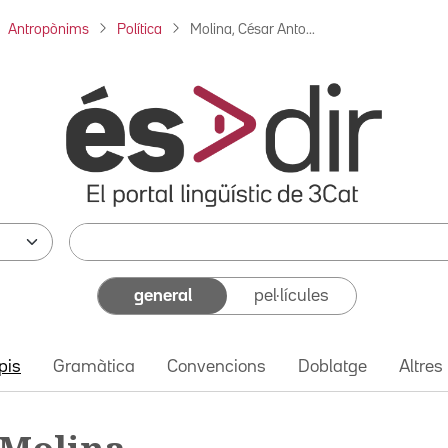
Antropònims
Política
Molina, César Anto...
general
pel·lícules
pis
Gramàtica
Convencions
Doblatge
Altres