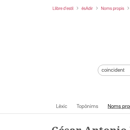
Llibre d'estil
ésAdir
Noms propis
Lèxic
Topònims
Noms pro