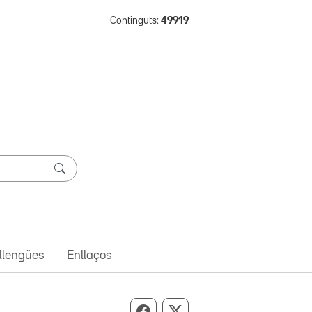
Continguts:
49919
 llengües
Enllaços