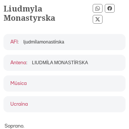
Liudmyla
Compartir p
Compart
Monastyrska
Compartir pe
ljudmílamonastírska
AFI
:
LIUDMÍLA MONASTÍRSKA
Antena
:
Música
Ucraïna
Soprano.