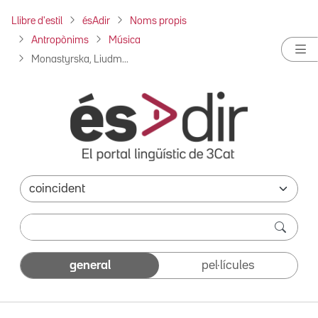
Llibre d'estil
ésAdir
Noms propis
Antropònims
Música
Monastyrska, Liudm...
general
pel·lícules