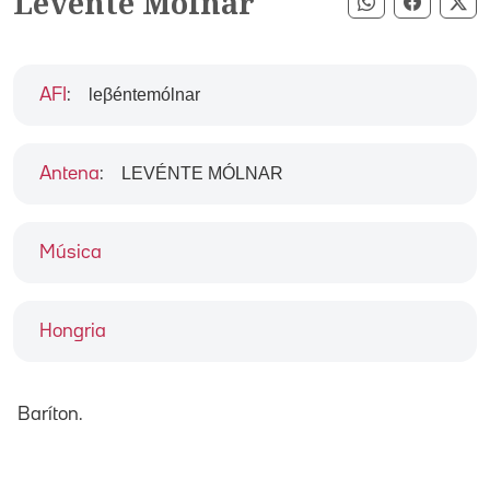
Levente Molnár
Compartir pe
Compart
Co
leβéntemólnar
AFI
:
LEVÉNTE MÓLNAR
Antena
:
Música
Hongria
Baríton.