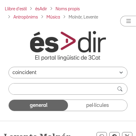
Llibre d'estil
ésAdir
Noms propis
Antropònims
Música
Molnár, Levente
general
pel·lícules