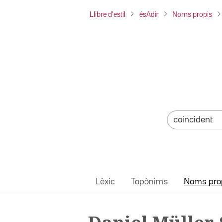
Llibre d'estil
ésAdir
Noms propis
Lèxic
Topònims
Noms pro