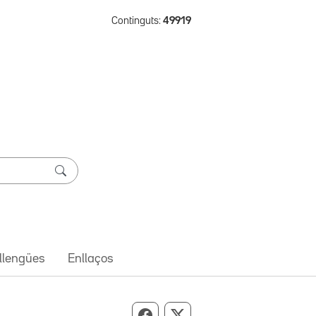
Continguts:
49919
 llengües
Enllaços