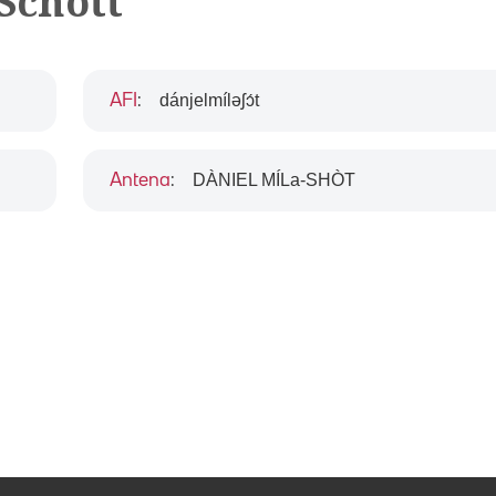
Schott
dánjelmíləʃɔ́t
AFI
:
DÀNIEL MÍLa-SHÒT
Antena
: