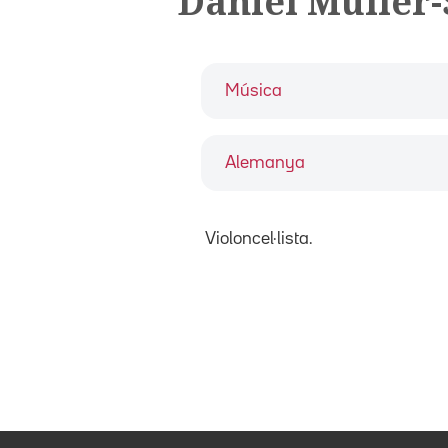
Daniel Müller-
Música
Alemanya
Violoncel·lista.