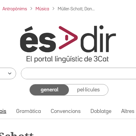
Antropònims
Música
Müller-Schott, Dan...
general
pel·lícules
pis
Gramàtica
Convencions
Doblatge
Altres