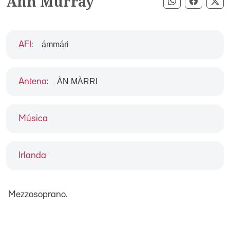
Ann Murray
Compartir pe
Compart
Co
ámmári
AFI
:
ÀN MÀRRI
Antena
:
Música
Irlanda
Mezzosoprano.