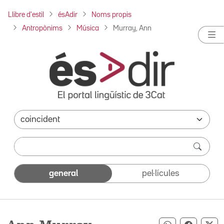
Llibre d'estil
ésAdir
Noms propis
Antropònims
Música
Murray, Ann
general
pel·lícules