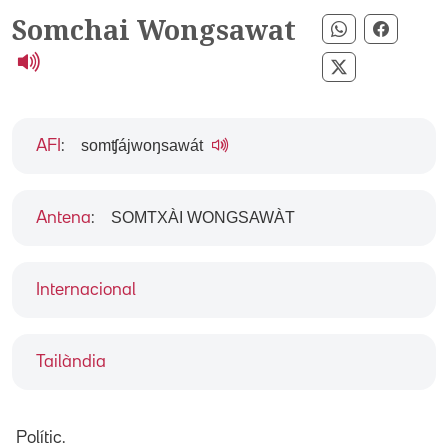
Somchai Wongsawat
Compartir p
Compart
Compartir pe
somʧájwoŋsawát
AFI
:
SOMTXÀI WONGSAWÀT
Antena
:
Internacional
Tailàndia
Polític.