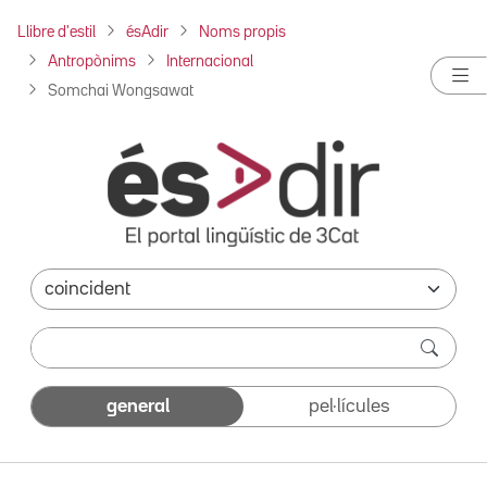
Llibre d'estil
ésAdir
Noms propis
Antropònims
Internacional
Somchai Wongsawat
general
pel·lícules