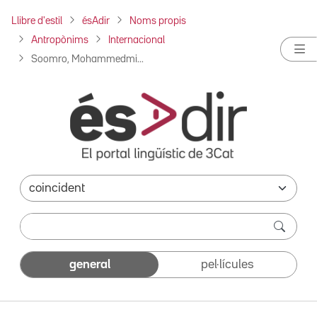
Llibre d'estil
ésAdir
Noms propis
Antropònims
Internacional
Soomro, Mohammedmi...
general
pel·lícules