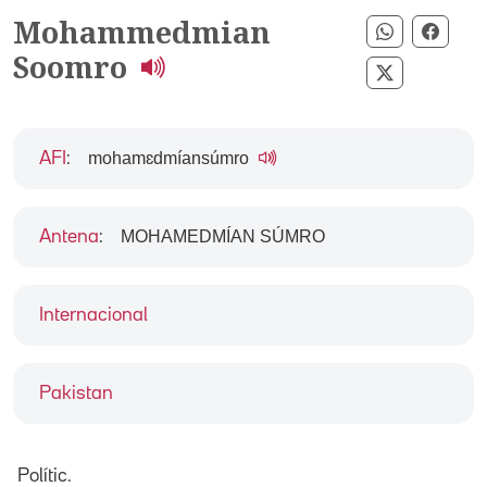
Mohammedmian
Compartir 
Compa
Soomro
Compartir 
mohamɛdmíansúmro
AFI
:
MOHAMEDMÍAN SÚMRO
Antena
:
Internacional
Pakistan
Polític.