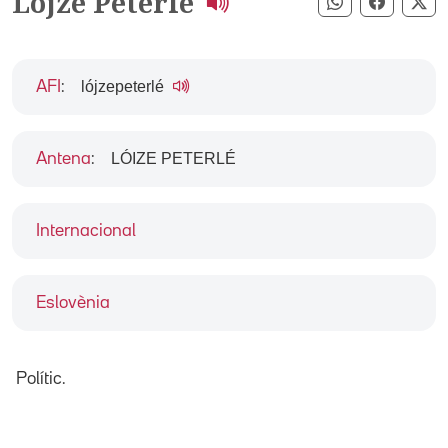
Lojze Peterle
Compartir pe
Compart
Co
lójzepeterlé
AFI
:
LÓIZE PETERLÉ
Antena
:
Internacional
Eslovènia
Polític.