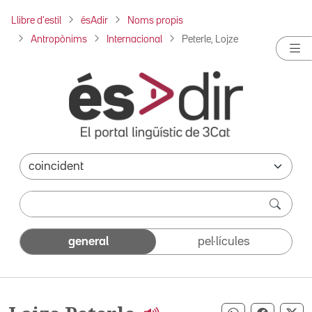
Llibre d'estil
ésAdir
Noms propis
Antropònims
Internacional
Peterle, Lojze
general
pel·lícules