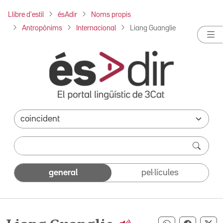
Llibre d'estil
ésAdir
Noms propis
Antropònims
Internacional
Liang Guanglie
general
pel·lícules