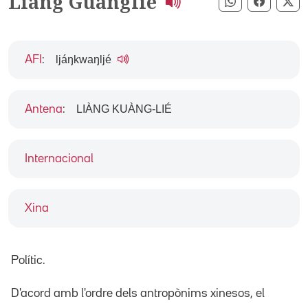
Liang Guanglie
Compartir pe
Compart
Co
ljáŋkwaŋljé
AFI
:
LIÀNG KUÀNG-LIÉ
Antena
:
Internacional
Xina
Polític.
D'acord amb l'ordre dels antropònims xinesos, el