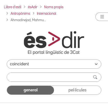
Llibre d'estil
ésAdir
Noms propis
Antropònims
Internacional
Ahmadinejad, Mahmu...
general
pel·lícules