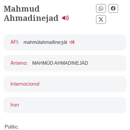
Mahmud
Compartir 
Compar
Ahmadinejad
Compartir p
mahmútahmaðineʒát
AFI
:
MAHMÚD AHMADINEJÀD
Antena
:
Internacional
Iran
Polític.