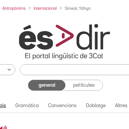
Antropònims
Internacional
Sinwar, Yahya
general
pel·lícules
pis
Gramàtica
Convencions
Doblatge
Altres