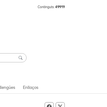
Continguts:
49919
 llengües
Enllaços