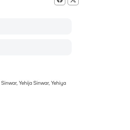
Compartir per Facebook
Compartir per X
 Sinwar, Yehija Sinwar, Yehiya