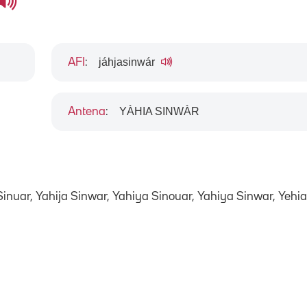
jáhjasinwár
AFI
:
YÀHIA SINWÀR
Antena
:
Sinuar, Yahija Sinwar, Yahiya Sinouar, Yahiya Sinwar, Yehia