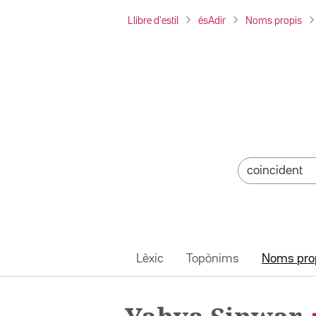
Llibre d'estil
ésAdir
Noms propis
Lèxic
Topònims
Noms pro