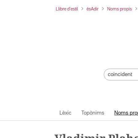
Llibre d'estil
ésAdir
Noms propis
Lèxic
Topònims
Noms pro