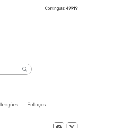
Continguts:
49919
 llengües
Enllaços