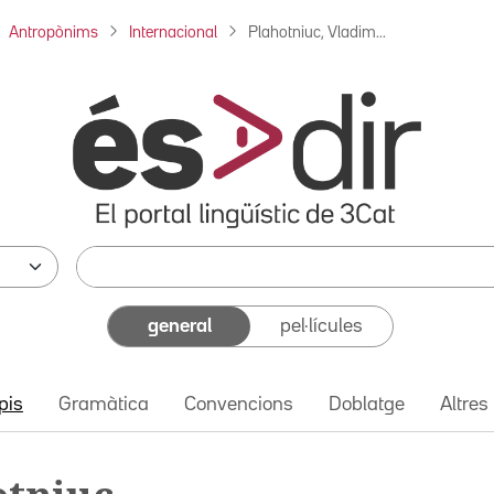
Antropònims
Internacional
Plahotniuc, Vladim...
general
pel·lícules
pis
Gramàtica
Convencions
Doblatge
Altres