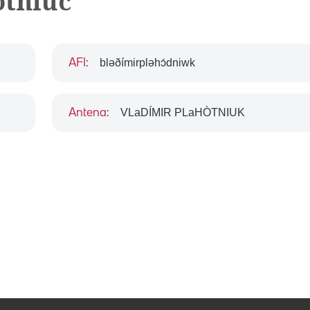
otniuc
bləðímirpləhɔ́dniwk
AFI
:
VLaDÍMIR PLaHÒTNIUK
Antena
: