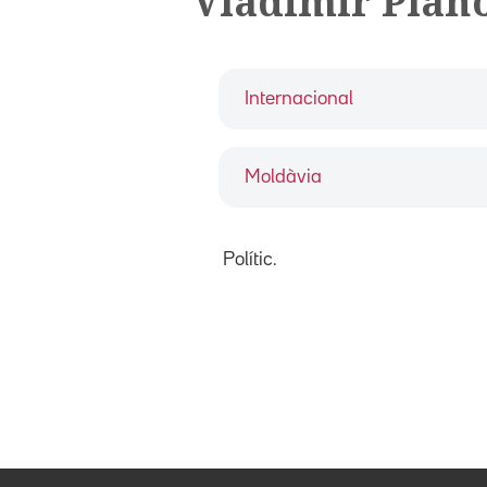
Vladimir Plah
Internacional
Moldàvia
Polític.