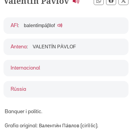
Valentín Pàvlov
Compartir pe
Compart
Co
balentímpáβlof
AFI
:
VALENTÍN PÀVLOF
Antena
:
Internacional
Rússia
Banquer i polític.
Grafia original: Валенти́н Па́влов (ciríl·lic).