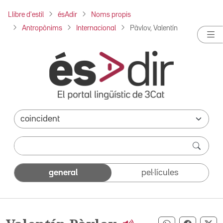
Llibre d'estil
ésAdir
Noms propis
Antropònims
Internacional
Pàvlov, Valentín
general
pel·lícules