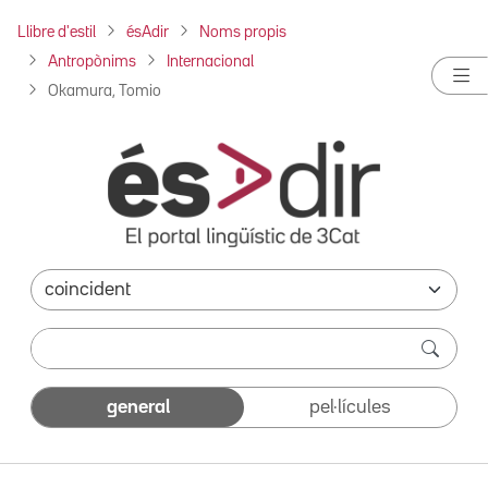
Llibre d'estil
ésAdir
Noms propis
Antropònims
Internacional
Okamura, Tomio
general
pel·lícules