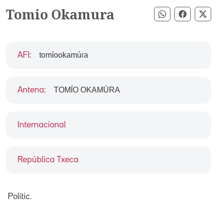
Tomio Okamura
Compartir pe
Compart
Co
tomíookamúɾa
AFI
:
TOMÍO OKAMÚRA
Antena
:
Internacional
República Txeca
Polític.