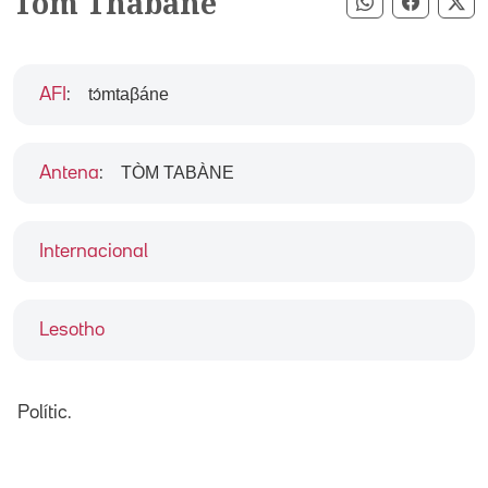
Tom Thabane
Compartir pe
Compart
Co
tɔ́mtaβáne
AFI
:
TÒM TABÀNE
Antena
:
Internacional
Lesotho
Polític.