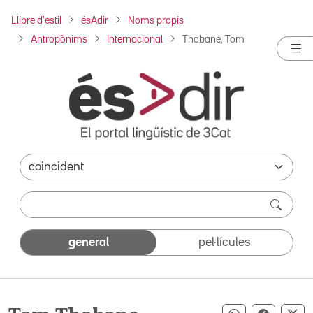
Llibre d'estil
ésAdir
Noms propis
Antropònims
Internacional
Thabane, Tom
general
pel·lícules