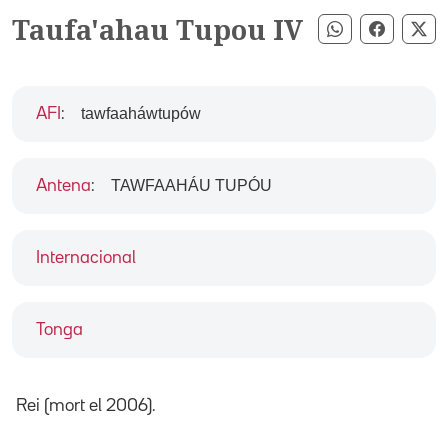
Taufa'ahau Tupou IV
Compartir pe
Compart
Co
tawfaaháwtupów
AFI
:
TAWFAAHÁU TUPÓU
Antena
:
Internacional
Tonga
Rei (mort el 2006).