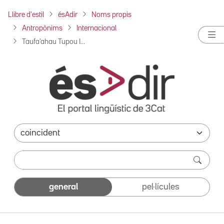
Llibre d'estil
ésAdir
Noms propis
Antropònims
Internacional
Taufa'ahau Tupou I...
general
pel·lícules